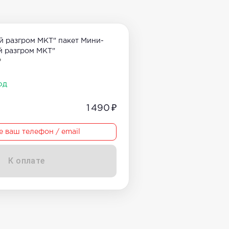
й разгром МКТ" пакет Мини-
й разгром МКТ"
₽
од
1 490 ₽
е ваш телефон / email
К оплате