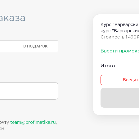
аказа
Курс "Варварски
курс "Варварски
Стоимость
:
1 490 
В ПОДАРОК
Ввести промок
Итого
Введит
очту
team@profimatika.ru
,
ем